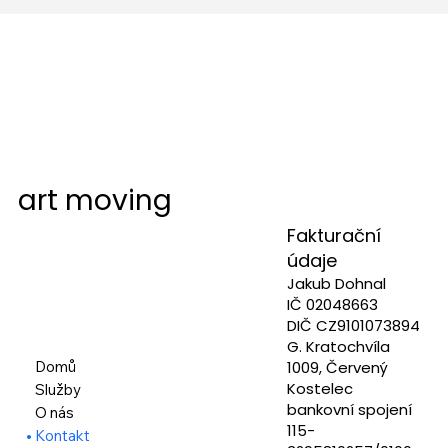
art moving
Fakturační
údaje
Jakub Dohnal
IČ 02048663
DIČ CZ9101073894
G. Kratochvíla
Domů
1009, Červený
Kostelec
Služby
bankovní spojení
O nás
115-
Kontakt