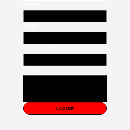
Příjmení
*
Email
*
Firma / Organizace
Zpráva
Odeslat