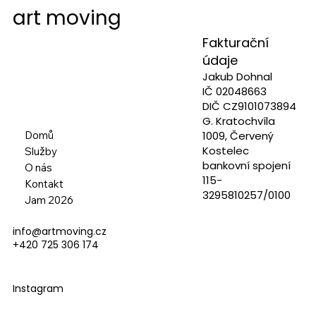
art moving
Fakturační
údaje
Jakub Dohnal
IČ 02048663
DIČ CZ9101073894
G. Kratochvíla
Domů
1009, Červený
Kostelec
Služby
bankovní spojení
O nás
115-
Kontakt
3295810257/0100
Jam 2026
info@artmoving.cz
+420 725 306 174
Instagram